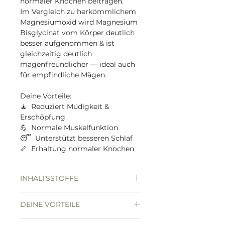
normaler Knochen beitragen.
Im Vergleich zu herkömmlichem
Magnesiumoxid wird Magnesium
Bisglycinat vom Körper deutlich
besser aufgenommen & ist
gleichzeitig deutlich
magenfreundlicher — ideal auch
für empfindliche Mägen.
Deine Vorteile:
🧘 Reduziert Müdigkeit &
Erschöpfung
💪 Normale Muskelfunktion
😴 Unterstützt besseren Schlaf
🦴 Erhaltung normaler Knochen
INHALTSSTOFFE
INHALTSSTOFFE
1
*NRV
DEINE VORTEILE
KAPSEL
🧘 Reduziert Müdigkeit &