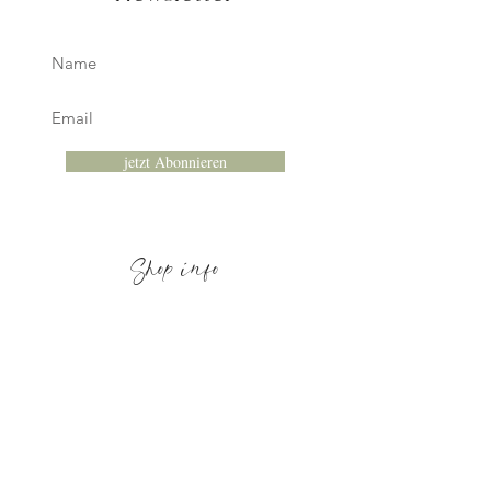
jetzt Abonnieren
Shop info
Bei uns findest du hochwertige Supplements, die deine
Gesundheit & dein Wohlbefinden unterstützen. Egal, ob
Sportler, gesundheitsbewusst oder mit speziellen Bedürfnissen,
hier wird jeder fündig.
Wir setz
en auf Qualität, faire Preise & Nachhaltigkeit - für dich &
die Umwelt.
links
AGB / Datenschutz / Impressum
Versand / Rückgabe
Kontakt